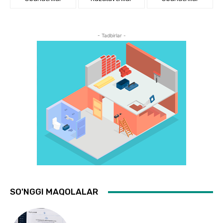
- Tadbirlar -
SO'NGGI MAQOLALAR