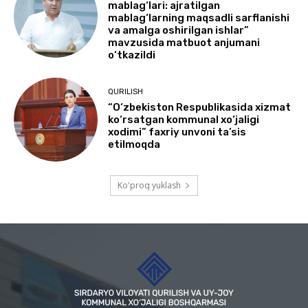
mablag‘lari: ajratilgan
mablag‘larning maqsadli sarflanishi
va amalga oshirilgan ishlar”
mavzusida matbuot anjumani
o‘tkazildi
QURILISH
“O‘zbekiston Respublikasida xizmat
ko‘rsatgan kommunal xo‘jaligi
xodimi” faxriy unvoni ta’sis
etilmoqda
Ko'proq yuklash