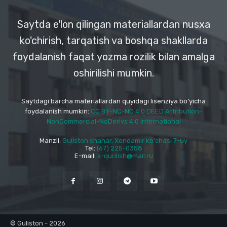
Saytda e'lon qilingan materiallardan nusxa
ko'chirish, tarqatish va boshqa shakllarda
foydalanish faqat yozma rozilik bilan amalga
oshirilishi mumkin.
Saytdagi barcha materiallardan quyidagi lisenziya bo‘yicha
foydalanish mumkin:
CC BY-NC-ND 4.0 DEED Attribution-
NonCommercial-NoDerivs 4.0 International
Manzil:
Guliston shahar, Xondamir ko'chasi 7-uy
Tel:
(67) 225-0358
E-mail:
s-qurilish@mail.ru
© Guliston - 2026