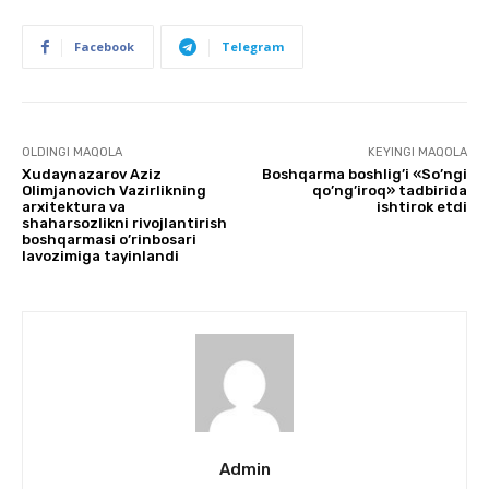
Facebook
Telegram
OLDINGI MAQOLA
KEYINGI MAQOLA
Xudaynazarov Aziz
Boshqarma boshlig’i «So’ngi
Olimjanovich Vazirlikning
qo’ng’iroq» tadbirida
arxitektura va
ishtirok etdi
shaharsozlikni rivojlantirish
boshqarmasi o’rinbosari
lavozimiga tayinlandi
Admin