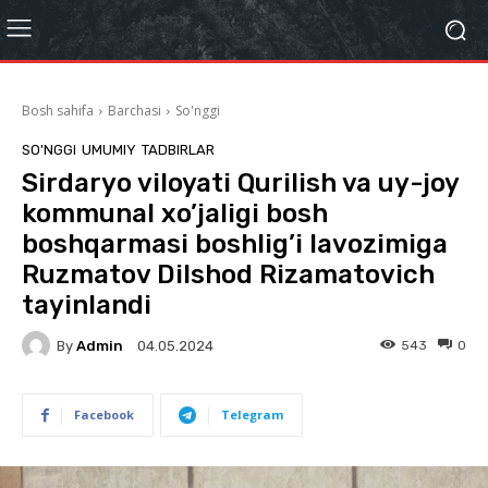
Bosh sahifa
Barchasi
So'nggi
SO'NGGI
UMUMIY
TADBIRLAR
Sirdaryo viloyati Qurilish va uy-joy
kommunal xo’jaligi bosh
boshqarmasi boshlig’i lavozimiga
Ruzmatov Dilshod Rizamatovich
tayinlandi
By
Admin
543
0
04.05.2024
Facebook
Telegram