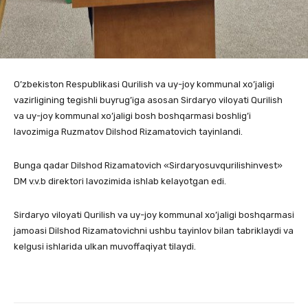
O’zbekiston Respublikasi Qurilish va uy-joy kommunal xo’jaligi
vazirligining tegishli buyrug’iga asosan Sirdaryo viloyati Qurilish
va uy-joy kommunal xo’jaligi bosh boshqarmasi boshlig’i
lavozimiga Ruzmatov Dilshod Rizamatovich tayinlandi.
Bunga qadar Dilshod Rizamatovich «Sirdaryosuvqurilishinvest»
DM v.v.b direktori lavozimida ishlab kelayotgan edi.
Sirdaryo viloyati Qurilish va uy-joy kommunal xo’jaligi boshqarmasi
jamoasi Dilshod Rizamatovichni ushbu tayinlov bilan tabriklaydi va
kelgusi ishlarida ulkan muvoffaqiyat tilaydi.