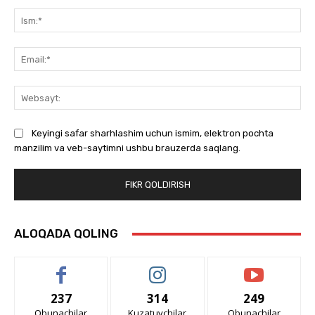
Izoh:
Ism
Ema
We
Keyingi safar sharhlashim uchun ismim, elektron pochta
manzilim va veb-saytimni ushbu brauzerda saqlang.
ALOQADA QOLING
237
314
249
Obunachilar
Kuzatuvchilar
Obunachilar