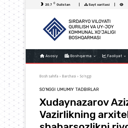
C
20.7
Gulistan
|
Sayt xaritasi
|
Asosiy
Boshqarma
Faoliyat
Bosh sahifa
Barchasi
So'nggi
SO'NGGI
UMUMIY
TADBIRLAR
Xudaynazarov Azi
Vazirlikning arxit
shaharsozlikni rivo