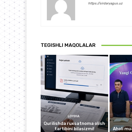
https://sirdaryagus.uz
TEGISHLI MAQOLALAR
LOYIHA
Qurilishda ruxsatnoma olish
tartibini bilasizmi!
Aholi mu