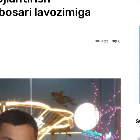
bosari lavozimiga
401
0
S