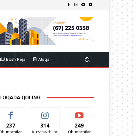
Bosh Reja
Aloqa
LOQADA QOLING
237
314
249
Obunachilar
Kuzatuvchilar
Obunachilar