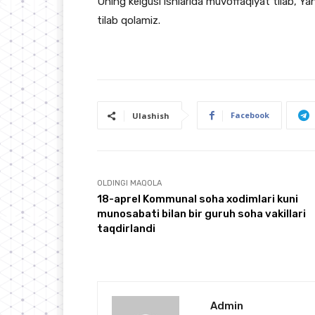
Uning kelgusi ishlarida muvoffaqiyat tilab, Ya
tilab qolamiz.
Facebook
Ulashish
OLDINGI MAQOLA
18-aprel Kommunal soha xodimlari kuni
munosabati bilan bir guruh soha vakillari
taqdirlandi
Admin