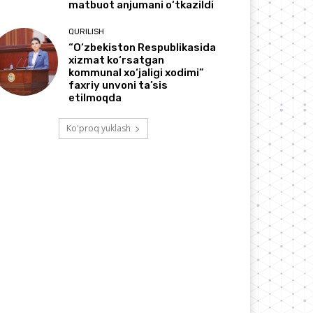
matbuot anjumani o‘tkazildi
QURILISH
“O‘zbekiston Respublikasida
xizmat ko‘rsatgan
kommunal xo‘jaligi xodimi”
faxriy unvoni ta’sis
etilmoqda
Ko'proq yuklash