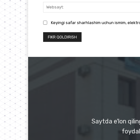
Keyingi safar sharhlashim uchun ismim, elekt
Saytda e'lon qili
foydal