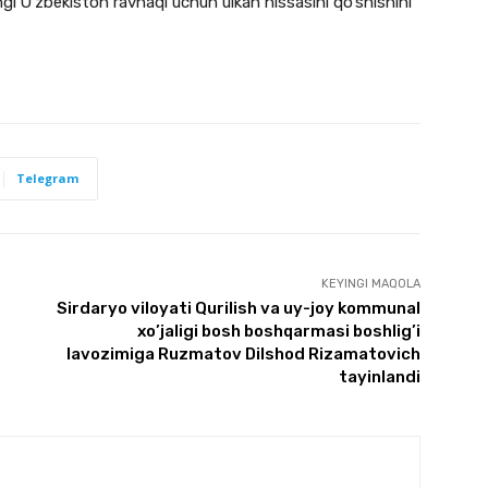
ngi O’zbekiston ravnaqi uchun ulkan hissasini qo’shishini
Telegram
KEYINGI MAQOLA
Sirdaryo viloyati Qurilish va uy-joy kommunal
xo’jaligi bosh boshqarmasi boshlig’i
lavozimiga Ruzmatov Dilshod Rizamatovich
tayinlandi