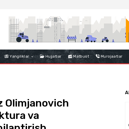
Yangiliklar
Hujjatlar
Matbuot
Murojaatlar
A
z Olimjanovich
ektura va
jlantirish