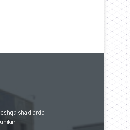
 boshqa shakllarda
mumkin.