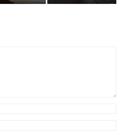
Ism:*
Email:*