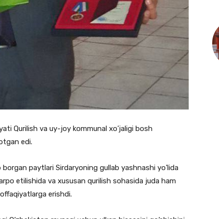
yati Qurilish va uy-joy kommunal xo’jaligi bosh
otgan edi.
b borgan paytlari Sirdaryoning gullab yashnashi yo’lida
barpo etilishida va xususan qurilish sohasida juda ham
voffaqiyatlarga erishdi.