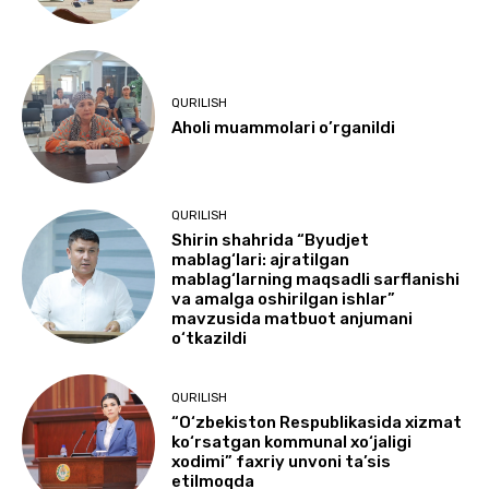
QURILISH
Aholi muammolari o’rganildi
QURILISH
Shirin shahrida “Byudjet
mablag‘lari: ajratilgan
mablag‘larning maqsadli sarflanishi
va amalga oshirilgan ishlar”
mavzusida matbuot anjumani
o‘tkazildi
QURILISH
“O‘zbekiston Respublikasida xizmat
ko‘rsatgan kommunal xo‘jaligi
xodimi” faxriy unvoni ta’sis
etilmoqda