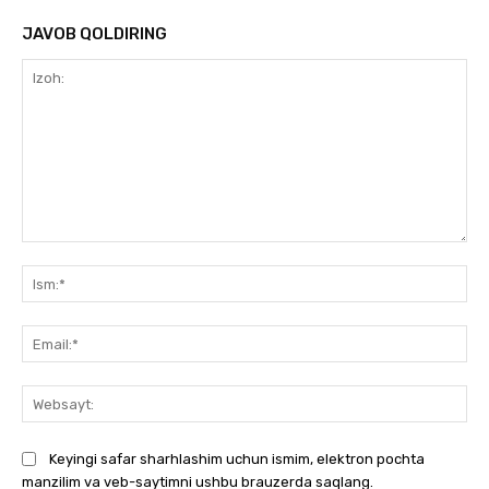
JAVOB QOLDIRING
Izoh:
Ism
Ema
We
Keyingi safar sharhlashim uchun ismim, elektron pochta
manzilim va veb-saytimni ushbu brauzerda saqlang.