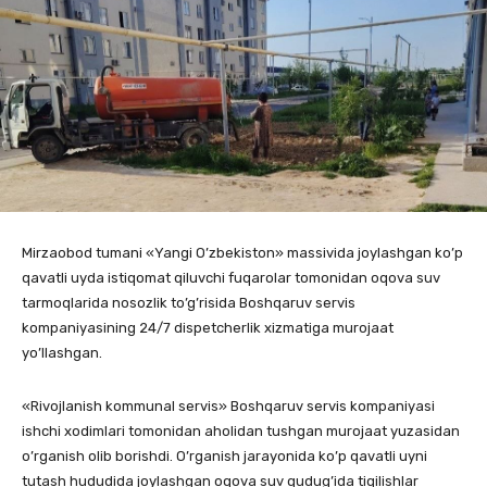
Mirzaobod tumani «Yangi O’zbekiston» massivida joylashgan ko’p
qavatli uyda istiqomat qiluvchi fuqarolar tomonidan oqova suv
tarmoqlarida nosozlik to’g’risida Boshqaruv servis
kompaniyasining 24/7 dispetcherlik xizmatiga murojaat
yo’llashgan.
«Rivojlanish kommunal servis» Boshqaruv servis kompaniyasi
ishchi xodimlari tomonidan aholidan tushgan murojaat yuzasidan
o’rganish olib borishdi. O’rganish jarayonida ko’p qavatli uyni
tutash hududida joylashgan oqova suv qudug’ida tiqilishlar