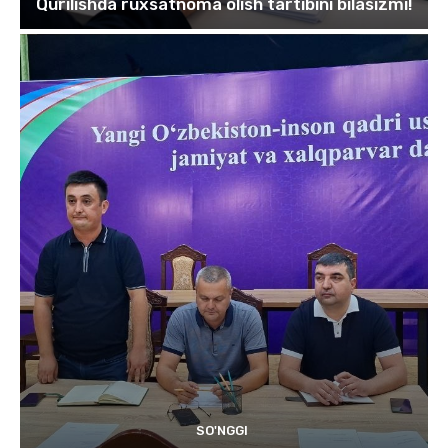
Qurilishda ruxsatnoma olish tartibini bilasizmi!
SO'NGGI