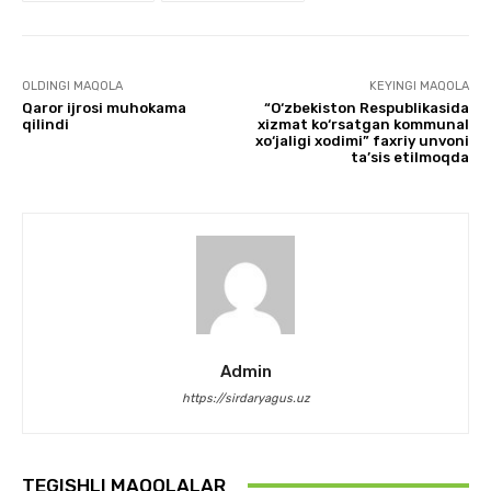
OLDINGI MAQOLA
KEYINGI MAQOLA
Qaror ijrosi muhokama
“O‘zbekiston Respublikasida
qilindi
xizmat ko‘rsatgan kommunal
xo‘jaligi xodimi” faxriy unvoni
ta’sis etilmoqda
Admin
https://sirdaryagus.uz
TEGISHLI MAQOLALAR