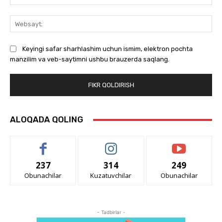
We
Keyingi safar sharhlashim uchun ismim, elektron pochta
manzilim va veb-saytimni ushbu brauzerda saqlang.
ALOQADA QOLING
237
314
249
Obunachilar
Kuzatuvchilar
Obunachilar
- Tadbirlar -