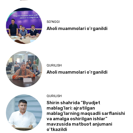
SO'NGGI
Aholi muammolari o’rganildi
QURILISH
Aholi muammolari o’rganildi
QURILISH
Shirin shahrida “Byudjet
mablag‘lari: ajratilgan
mablag‘larning maqsadli sarflanishi
va amalga oshirilgan ishlar”
mavzusida matbuot anjumani
o‘tkazildi