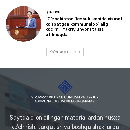
QURILISH
“O‘zbekiston Respublikasida xizmat
ko‘rsatgan kommunal xo‘jaligi
xodimi” faxriy unvoni ta’sis
etilmoqda
Ko'proq yuklash
Saytda e'lon qilingan materiallardan nusxa
ko'chirish, tarqatish va boshqa shakllarda