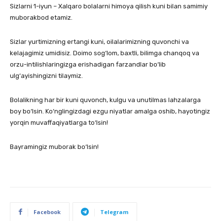
Sizlarni 1-iyun – Xalqaro bolalarni himoya qilish kuni bilan samimiy
muborakbod etamiz.
Sizlar yurtimizning ertangi kuni, oilalarimizning quvonchi va
kelajagimiz umidisiz. Doimo sog‘lom, baxtli, bilimga chanqoq va
orzu-intilishlaringizga erishadigan farzandlar bo‘lib
ulg‘ayishingizni tilaymiz.
Bolalikning har bir kuni quvonch, kulgu va unutilmas lahzalarga
boy bo‘lsin. Ko‘nglingizdagi ezgu niyatlar amalga oshib, hayotingiz
yorqin muvaffaqiyatlarga to‘lsin!
Bayramingiz muborak bo‘lsin!
Facebook
Telegram