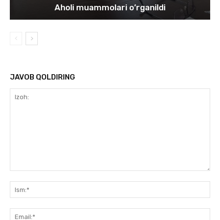
Aholi muammolari o’rganildi
JAVOB QOLDIRING
Izoh:
Ism
Ema