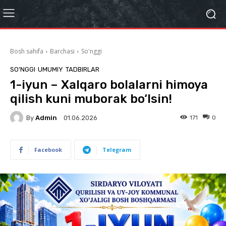
Bosh sahifa
Barchasi
So'nggi
SO'NGGI
UMUMIY
TADBIRLAR
1-iyun – Xalqaro bolalarni himoya
qilish kuni muborak bo‘lsin!
By
Admin
171
0
01.06.2026
Facebook
Telegram