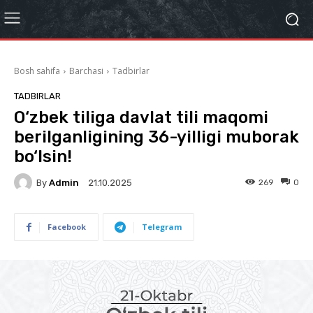
Bosh sahifa
Barchasi
Tadbirlar
TADBIRLAR
O‘zbek tiliga davlat tili maqomi
berilganligining 36-yilligi muborak
bo‘lsin!
By
Admin
269
0
21.10.2025
Facebook
Telegram