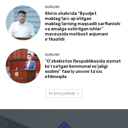
QURILISH
Shirin shahrida “Byudjet
mablag‘lari: ajratilgan
mablag‘larning maqsadli sarflanishi
va amalga oshirilgan ishlar”
mavzusida matbuot anjumani
o‘tkazildi
QURILISH
“O‘zbekiston Respublikasida xizmat
ko‘rsatgan kommunal xo‘jaligi
xodimi” faxriy unvoni ta’sis
etilmoqda
Ko'proq yuklash