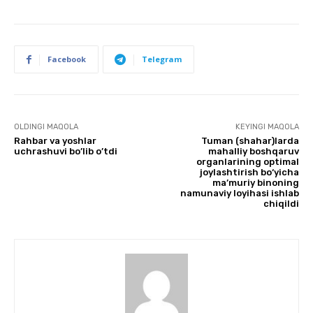
Facebook
Telegram
OLDINGI MAQOLA
KEYINGI MAQOLA
Rahbar va yoshlar
Tuman (shahar)larda
uchrashuvi bo’lib o’tdi
mahalliy boshqaruv
organlarining optimal
joylashtirish bo‘yicha
ma’muriy binoning
namunaviy loyihasi ishlab
chiqildi