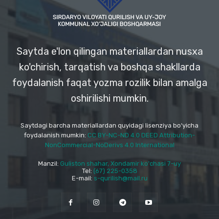
Saytda e'lon qilingan materiallardan nusxa
ko'chirish, tarqatish va boshqa shakllarda
foydalanish faqat yozma rozilik bilan amalga
oshirilishi mumkin.
Saytdagi barcha materiallardan quyidagi lisenziya bo‘yicha
foydalanish mumkin:
CC BY-NC-ND 4.0 DEED Attribution-
NonCommercial-NoDerivs 4.0 International
Manzil:
Guliston shahar, Xondamir ko'chasi 7-uy
Tel:
(67) 225-0358
E-mail:
s-qurilish@mail.ru