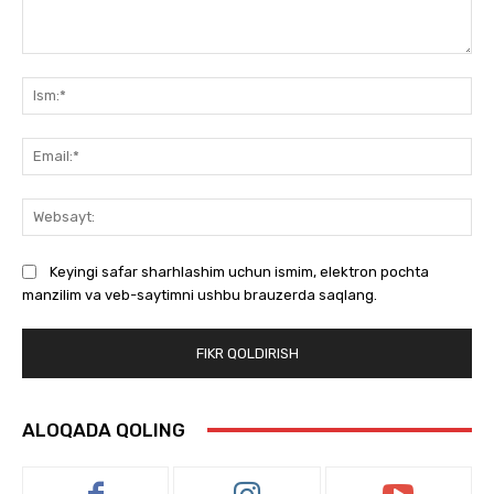
Izoh:
Ism
Ema
We
Keyingi safar sharhlashim uchun ismim, elektron pochta
manzilim va veb-saytimni ushbu brauzerda saqlang.
ALOQADA QOLING