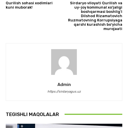
Qurilish sohasi xodimlari
Sirdaryo viloyati Qurilish va
kuni muborak!
uy-joy kommunal xo’jaligi
boshqarmasi boshlig’i
Dilshod Rizamatovich
Ruzmatovning Korrupsiyaga
qarshi kurashish bo’yicha
murojaati
Admin
https://sirdaryagus.uz
TEGISHLI MAQOLALAR