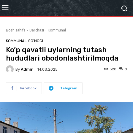
Bosh sahifa
Barchasi
Kommunal
KOMMUNAL
SO'NGGI
Ko’p qavatli uylarning tutash
hududlari obodonlashtirilmoqda
By
Admin
320
0
14.08.2025
Facebook
Telegram