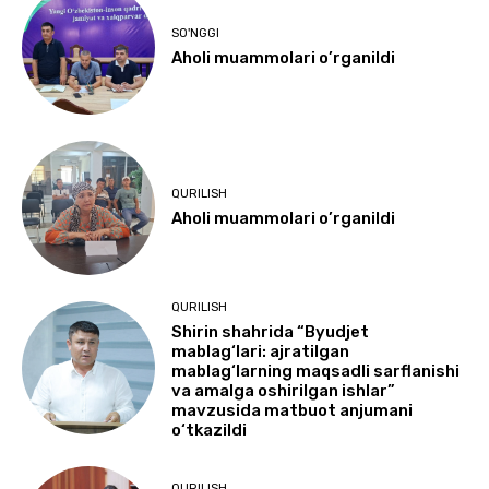
SO'NGGI
Aholi muammolari o’rganildi
QURILISH
Aholi muammolari o’rganildi
QURILISH
Shirin shahrida “Byudjet
mablag‘lari: ajratilgan
mablag‘larning maqsadli sarflanishi
va amalga oshirilgan ishlar”
mavzusida matbuot anjumani
o‘tkazildi
QURILISH