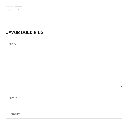
JAVOB QOLDIRING
Izoh:
Ism
Ema
We