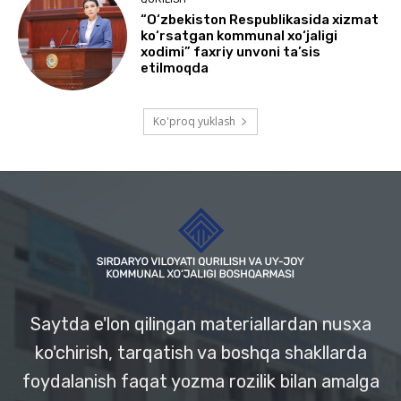
“O‘zbekiston Respublikasida xizmat
ko‘rsatgan kommunal xo‘jaligi
xodimi” faxriy unvoni ta’sis
etilmoqda
Ko'proq yuklash
Saytda e'lon qilingan materiallardan nusxa
ko'chirish, tarqatish va boshqa shakllarda
foydalanish faqat yozma rozilik bilan amalga