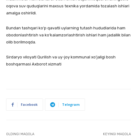
oqova suv quduqlarini maxsus texnika yordamida tozalash ishlari
amalga oshirildi.
Bundan tashqari ko‘p qavatli uylarning tutash hududlarida ham
obodonlashtirish va ko‘kalamzorlashtirish ishlari ham jadallik bilan
olib borilmoqda.
Sirdaryo viloyati Qurilish va uy-joy kommunal xo’jaligi bosh
boshqarmasi Axborot xizmati
Facebook
Telegram
OLDINGI MAQOLA
KEYINGI MAQOLA