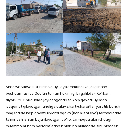
Sirdaryo viloyati Qurilish va uy-joy kommunal xo‘jaligi bosh
boshqarmasi va Oqoltin tuman hokimligi birgalikda «Ko‘rkam
diyor» MFY hududida joylashgan 19 ta ko‘p qavatli uylarda
istiqomat qilayotgan aholiga qulay shart-sharoitlar yaratib berish
maqsadida ko‘p qavatli uylarni oqova (kanalizatsiya) tarmoqlarida
ta‘mirlash ishlari bajarilayotgan bo‘lib, tarmoqqa ulanishdagi
muammolar ham bartaraf etish ishlari bajarilmoqda. Shuningdek,