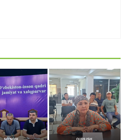
SO'NGGI
QURILISH