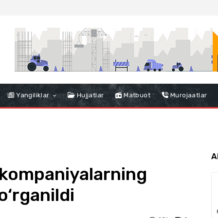
Yangiliklar
Hujjatlar
Matbuot
Murojaatlar
A
 kompaniyalarning
o‘rganildi