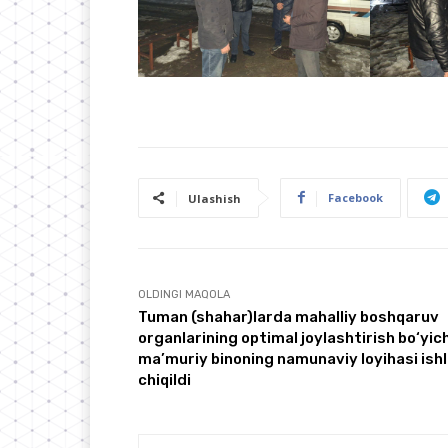
Facebook
Ulashish
OLDINGI MAQOLA
Tuman (shahar)larda mahalliy boshqaruv
organlarining optimal joylashtirish bo‘yic
ma’muriy binoning namunaviy loyihasi ish
chiqildi