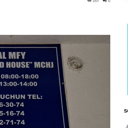
251
0
S