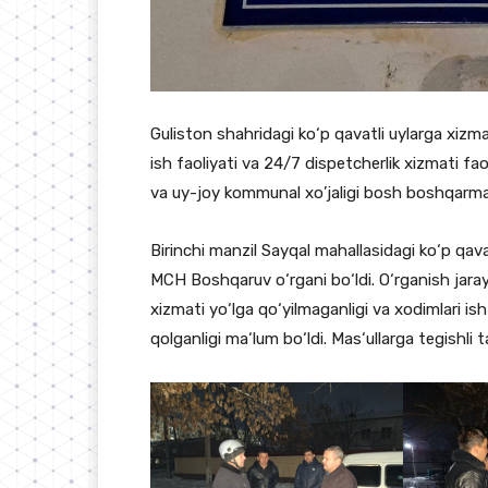
Guliston shahridagi ko‘p qavatli uylarga xizm
ish faoliyati va 24/7 dispetcherlik xizmati fao
va uy-joy kommunal xo’jaligi bosh boshqarmasi
Birinchi manzil Sayqal mahallasidagi ko‘p qav
MCH Boshqaruv o‘rgani bo‘ldi. O‘rganish jar
xizmati yo‘lga qo‘yilmaganligi va xodimlari ish
qolganligi ma‘lum bo‘ldi. Mas‘ullarga tegishli t