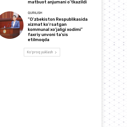
matbuot anjumani o‘tkazildi
QURILISH
“O‘zbekiston Respublikasida
xizmat ko‘rsatgan
kommunal xo‘jaligi xodimi”
faxriy unvoni ta’sis
etilmoqda
Ko'proq yuklash