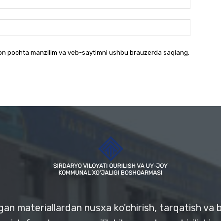
Websayt:
ron pochta manzilim va veb-saytimni ushbu brauzerda saqlang.
ngan materiallardan nusxa ko'chirish, tarqatish va