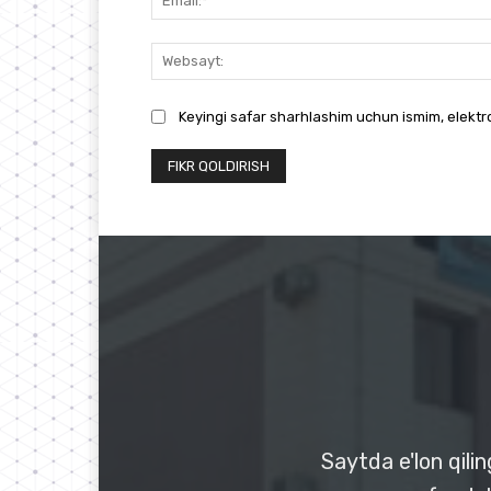
Keyingi safar sharhlashim uchun ismim, elekt
Saytda e'lon qili