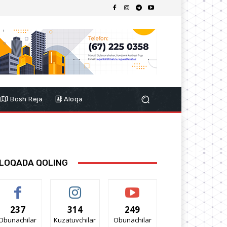
Bosh Reja
Aloqa
LOQADA QOLING
237
314
249
Obunachilar
Kuzatuvchilar
Obunachilar