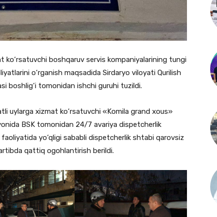
at ko‘rsatuvchi boshqaruv servis kompaniyalarining tungi
liyatlarini o‘rganish maqsadida Sirdaryo viloyati Qurilish
 boshlig‘i tomonidan ishchi guruhi tuzildi.
atli uylarga xizmat ko‘rsatuvchi «Komila grand xous»
ayonida BSK tomonidan 24/7 avariya dispetcherlik
 faoliyatida yo‘qligi sababli dispetcherlik shtabi qarovsiz
artibda qattiq ogohlantirish berildi.