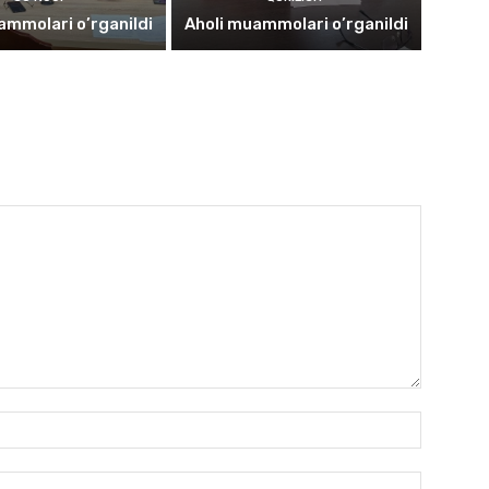
ammolari o’rganildi
Aholi muammolari o’rganildi
Ism:*
Email:*