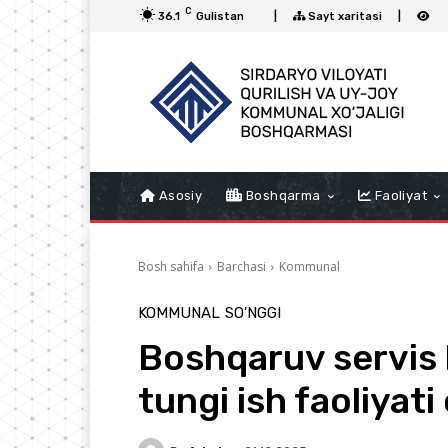
C
36.1
Gulistan
|
Sayt xaritasi
|
Asosiy
Boshqarma
Faoliyat
Bosh sahifa
Barchasi
Kommunal
KOMMUNAL
SO'NGGI
Boshqaruv servis
tungi ish faoliyati 