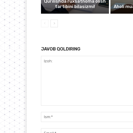
Qurilishda ruxsatnoma olish
tartibini bilasizmi!
Aholi mu
JAVOB QOLDIRING
Izoh: